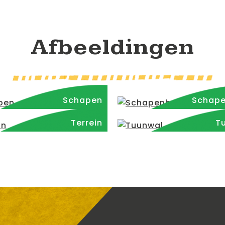
Afbeeldingen
Schapen
Schap
Terrein
T