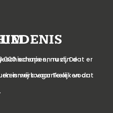
IEDENIS
EUM
.000 schapen, nu zijn dat er
schiedenis en rust. De
urkenmerk voor Texel en dat
n is vrij toegankelijk voor
.