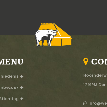
MENU
CO
Hoornderw
hiedenis
1791PM Den
mbezoek
Stichting
info@w
e