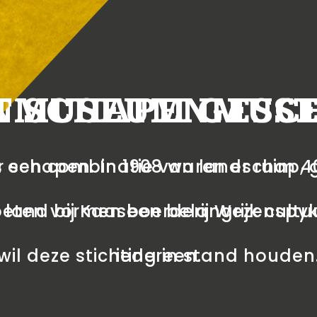
NMUSEUM GESCH
T SCHAPENMUS
schapen. In 1908 waren er ruim 40
een combinatie van landschap, ge
eten vormen een belangrijk cultu
and bij Kaasboerderij Wezenspyk e
wil deze stichting in stand houden
iedereen.