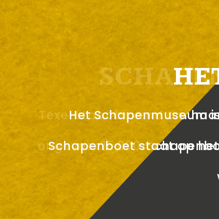
SCHAPE
HE
Texel staat bekend om haar 
Het Schapenmuseum is 
ongeveer 15.000. Schapenbo
Schapenboet staat op het l