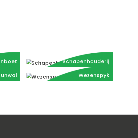
enboet
Schapenhouderij
uunwal
Wezenspyk