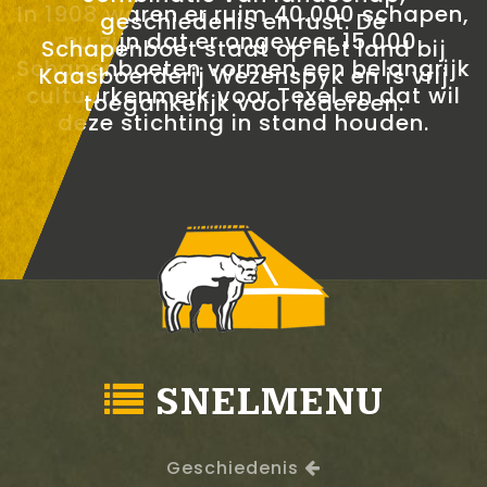
In 1908 waren er ruim 40.000 schapen,
geschiedenis en rust. De
nu zijn dat er ongeveer 15.000.
Schapenboet staat op het land bij
Schapenboeten vormen een belangrijk
Kaasboerderij Wezenspyk en is vrij
cultuurkenmerk voor Texel en dat wil
toegankelijk voor iedereen.
deze stichting in stand houden.
SNELMENU
Geschiedenis