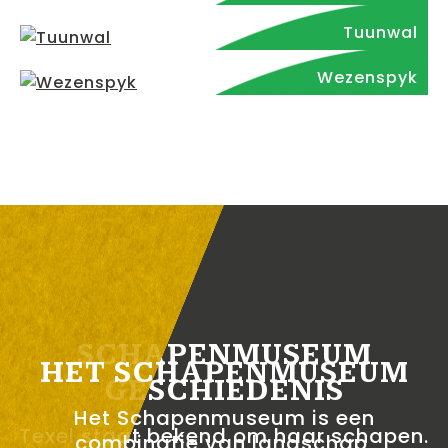
Tuunwal
Wezenspyk
SCHAPENMUSEUM
HET SCHAPENMUSEUM
GESCHIEDENIS
Het Schapenmuseum is een
Texel staat bekend om haar schapen.
combinatie van landschap,